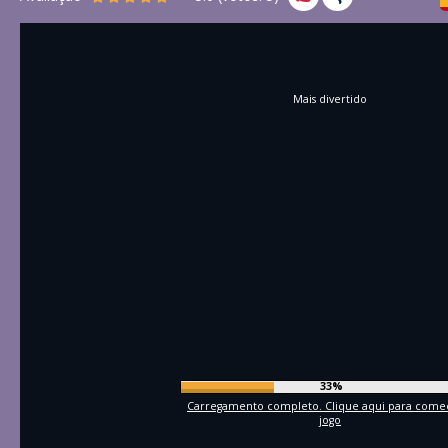
Mais divertido
36%
Carregamento completo. Clique aqui para come
jogo