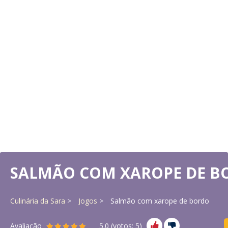
SALMÃO COM XAROPE DE B
Culinária da Sara
Jogos
Salmão com xarope de bordo
Avaliação
5.0
(votos:
5
)