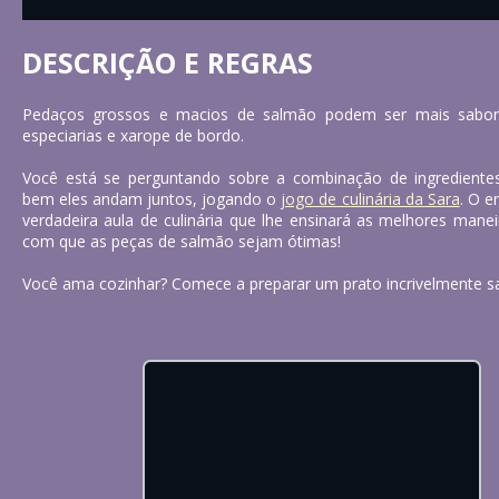
DESCRIÇÃO E REGRAS
Pedaços grossos e macios de salmão podem ser mais sabor
especiarias e xarope de bordo.
Você está se perguntando sobre a combinação de ingredientes
bem eles andam juntos, jogando o
jogo de culinária da Sara
. O 
verdadeira aula de culinária que lhe ensinará as melhores manei
com que as peças de salmão sejam ótimas!
Você ama cozinhar? Comece a preparar um prato incrivelmente s