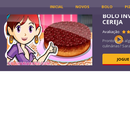
INICIAL
NOVOS
BOLO
PI
BOLO IN
CEREJA
40K
Avaliação
é um
Pronto para al
culinárias? Sara
JOGUE