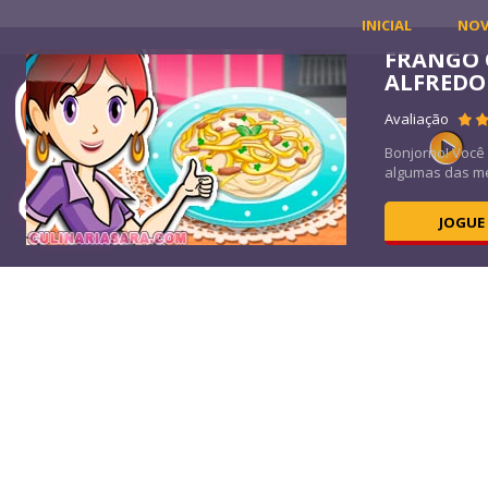
INICIAL
NO
FRANGO 
ALFREDO
61K
Avaliação
Bonjorno! Você
algumas das me
JOGUE