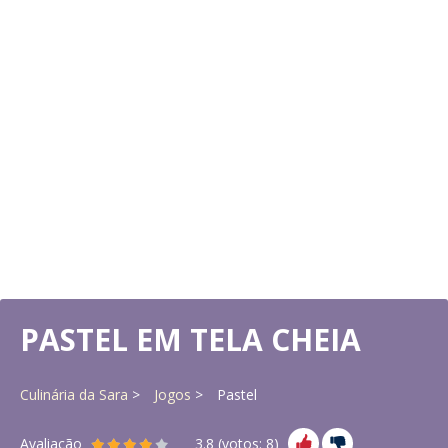
PASTEL EM TELA CHEIA
Culinária da Sara
Jogos
Pastel
Avaliação
3.8
(votos:
8
)