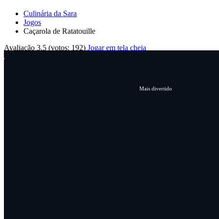
Culinária da Sara
Jogos
Caçarola de Ratatouille
Avaliação
3.5
(votos:
192
)
Jogar em tela cheia
Mais divertido