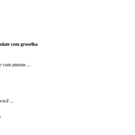
olate com groselha
e com amoras ...
você ...
o