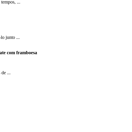
tempos, ...
o junto ...
ate com framboesa
de ...