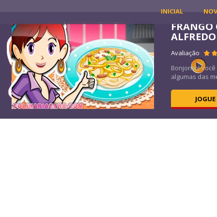
INICIAL
NO
FRANGO 
ALFREDO
11K
Avaliação
m!
Bonjorno! Você
algumas das me
JOGUE