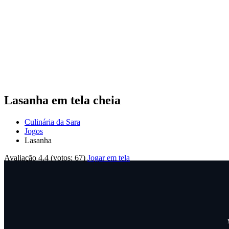
Lasanha em tela cheia
Culinária da Sara
Jogos
Lasanha
Avaliação
4.4
(votos:
67
)
Jogar em tela