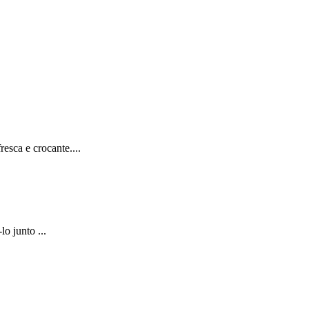
sca e crocante....
o junto ...