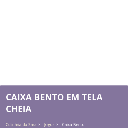
COPOS TIRAMISU
Avaliação
Visualizações 76K
Sara está prestes a cozinhar um adorável tiramisu de chocolate, você .
JOGUE AGORA
WAFFLES COM RABAN
Avaliação
Visualizações 32K
A manhã mais doce começa com um sabor de torrada francesa fresca e
JOGUE AGORA
CAIXA BENTO EM TELA
CHEIA
Culinária da Sara
Jogos
Caixa Bento