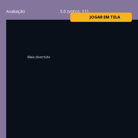
Avaliação
5.0
(votos:
11
)
JOGAR EM TELA
Mais divertido