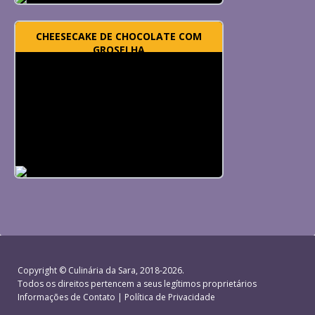
CHEESECAKE DE CHOCOLATE COM
GROSELHA
Copyright ©
Culinária da Sara
, 2018-2026.
Todos os direitos pertencem a seus legítimos proprietários
Informações de Contato
|
Política de Privacidade