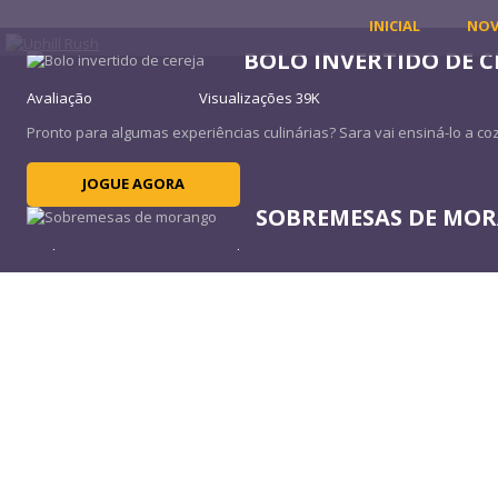
INICIAL
NO
BOLO INVERTIDO DE C
Avaliação
Visualizações 39K
Pronto para algumas experiências culinárias? Sara vai ensiná-lo a cozi
JOGUE AGORA
SOBREMESAS DE MO
Avaliação
Visualizações 11K
O parfait é leve e macio como uma nuvem! Você pode facilmente prepa
JOGUE AGORA
FRANGO COM FETT
Avaliação
Visualizações 42K
Bonjorno! Você está pronto para cozinhar algumas das melhores mass
JOGUE AGORA