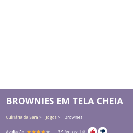
BROWNIES EM TELA CHEIA
Culinária da Sara
Jogos
Brownies
Avaliação
3.9
(votos:
14
)