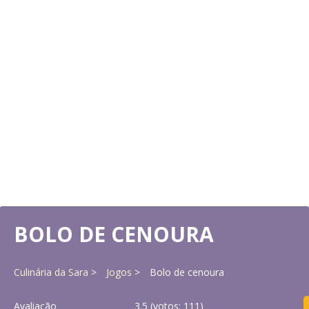
BOLO DE CENOURA
Culinária da Sara
Jogos
Bolo de cenoura
Avaliação
3.5
(votos:
111
)