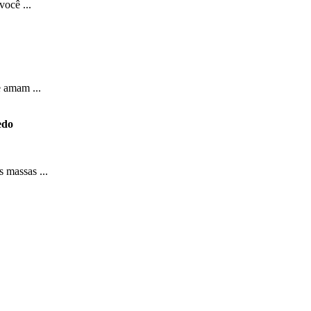
você ...
e amam ...
edo
 massas ...