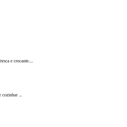
sca e crocante....
 cozinhar ...