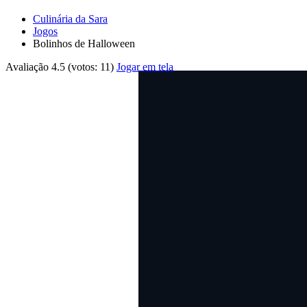
Culinária da Sara
Jogos
Bolinhos de Halloween
Avaliação
4.5
(votos:
11
)
Jogar em tela