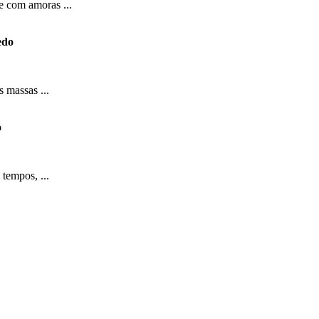
e com amoras ...
edo
 massas ...
o
tempos, ...