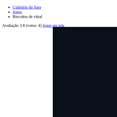
Culinária da Sara
Jogos
Biscoitos de vitral
Avaliação
3.8
(votos:
4
)
Jogar em tela