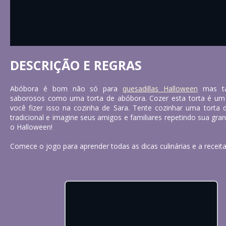
DESCRIÇÃO E REGRAS
Abóbora é bom não só para
quesadillas Halloween
mas ta
saborosos como uma torta de abóbora. Cozer esta torta é um 
você fizer isso na cozinha de Sara. Tente cozinhar uma torta
tradicional e imagine seus amigos e familiares repetindo sua gran
o Halloween!
Comece o jogo para aprender todas as dicas culinárias e a receita 