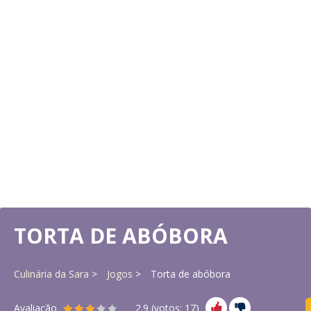
TORTA DE ABÓBORA
Culinária da Sara
Jogos
Torta de abóbora
Avaliação
2.9
(votos:
17
)