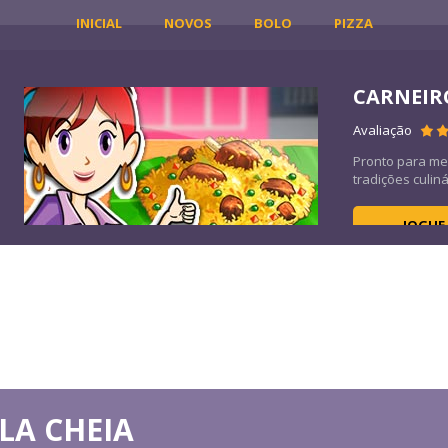
INICIAL
NOVOS
BOLO
PIZZA
T
CARNEIR
36K
Avaliação
Pronto para me
tradições culiná
JOGUE
LA CHEIA