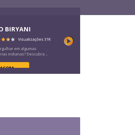
O BIRYANI
Visualizações 31K
rgulhar em algumas
rias indianas? Descubra ...
 AGORA