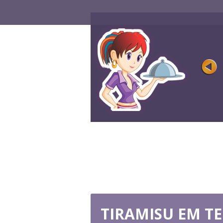
TORTA DE BANANA SPLI
Avaliação
Visualizações 
Torta de banana doce é uma ótima
sobremesa. Hora de cozinhá-lo junto ...
JOGUE AGORA
TIRAMISU EM TE