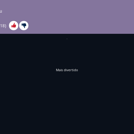
u
18
)
Mais divertido