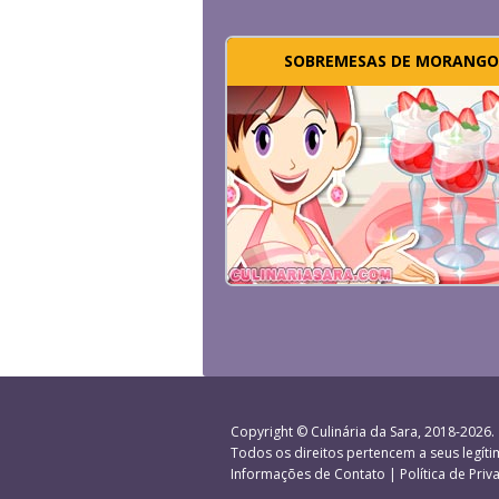
SOBREMESAS DE MORANGO
Copyright ©
Culinária da Sara
, 2018-2026.
Todos os direitos pertencem a seus legíti
Informações de Contato
|
Política de Pri