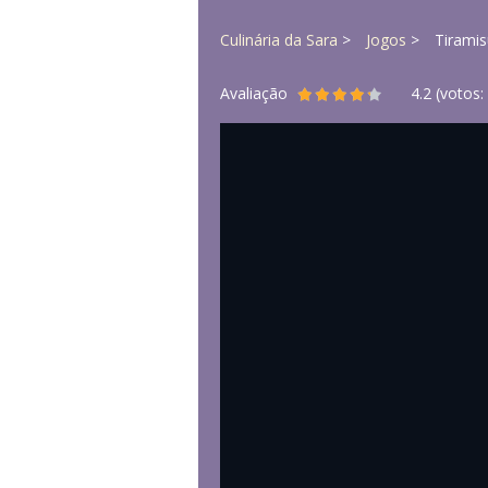
Culinária da Sara
Jogos
Tiramis
Avaliação
4.2
(votos: