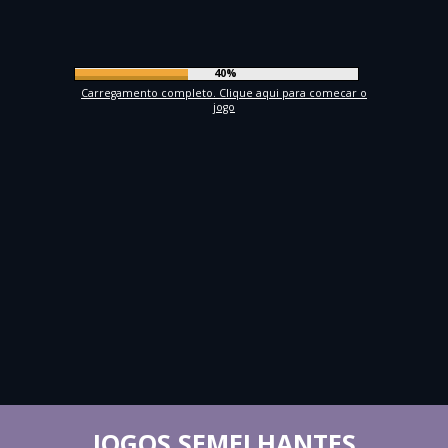
43%
Carregamento completo. Clique aqui para comecar o
jogo
JOGOS SEMELHANTES