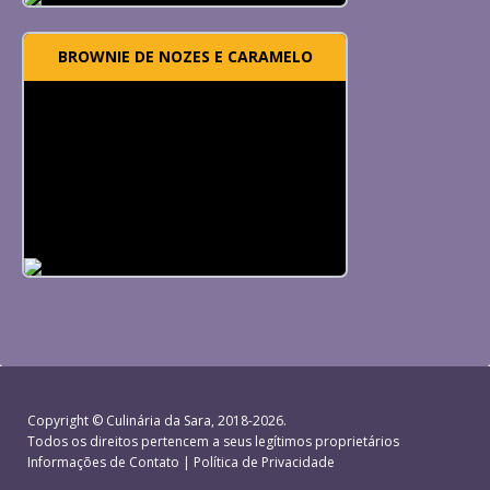
BROWNIE DE NOZES E CARAMELO
Copyright ©
Culinária da Sara
, 2018-2026.
Todos os direitos pertencem a seus legítimos proprietários
Informações de Contato
|
Política de Privacidade