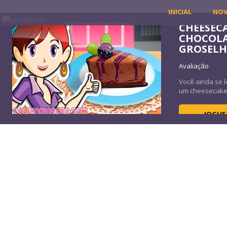
INICIAL
NO
CHEESEC
CHOCOL
GROSEL
Avaliação
Você ainda se 
um cheesecake 
JOGUE
TRUFAS DE ABÓBORA
Avaliação
Visualizações 34K
Trufas de abóbora doce é uma escolha perfeita para aqueles que am
JOGUE AGORA
ESPINAF
Avaliação