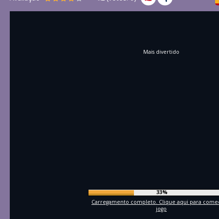
Mais divertido
36%
Carregamento completo. Clique aqui para come
jogo