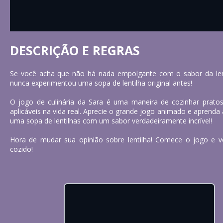
DESCRIÇÃO E REGRAS
Se você acha que não há nada empolgante com o sabor da lenti
nunca experimentou uma sopa de lentilha original antes!
O jogo de culinária da Sara é uma maneira de cozinhar pratos
aplicáveis na vida real. Aprecie o grande jogo animado e aprenda
uma sopa de lentilhas com um sabor verdadeiramente incrível!
Hora de mudar sua opinião sobre lentilha! Comece o jogo e 
cozido!