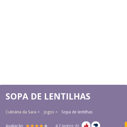
SOPA DE LENTILHAS
Culinária da Sara
Jogos
Sopa de lentilhas
Avaliação
4.2
(votos:
6
)