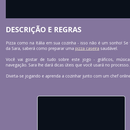
DESCRIÇÃO E REGRAS
Pizza como na Itália em sua cozinha - isso não é um sonho! Se v
da Sara, saberá como preparar uma
pizza caseira
saudável.
Você vai gostar de tudo sobre este jogo - gráficos, música,
navegação. Sara lhe dará dicas úteis que você usará no processo.
Divirta-se jogando e aprenda a cozinhar junto com um chef onlin