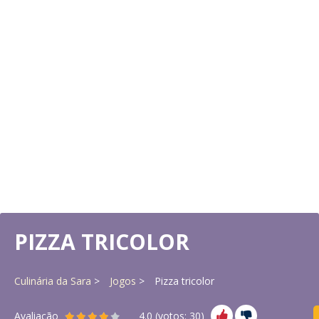
PIZZA TRICOLOR
Culinária da Sara
Jogos
Pizza tricolor
Avaliação
4.0
(votos:
30
)