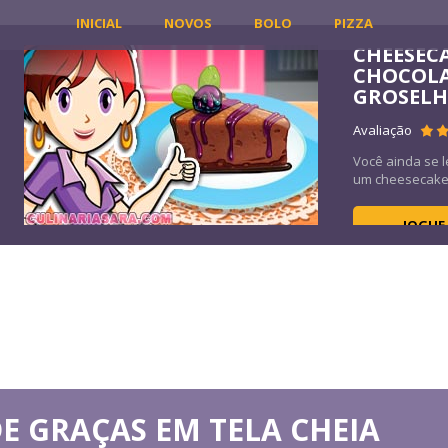
INICIAL
NOVOS
BOLO
PIZZA
CHEESEC
CHOCOL
T
GROSEL
36K
Avaliação
Você ainda se 
um cheesecake 
JOGUE
E GRAÇAS EM TELA CHEIA