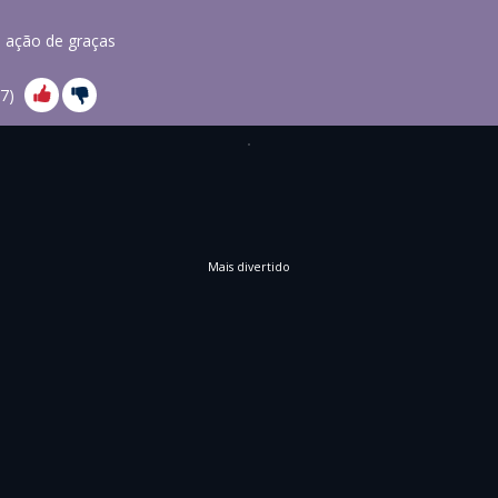
 ação de graças
7
)
Mais divertido