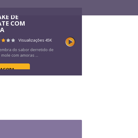
AKE DE
ATE COM
HA
Visualizações 45K
lembra do sabor derretido de
mole com amoras ...
 AGORA