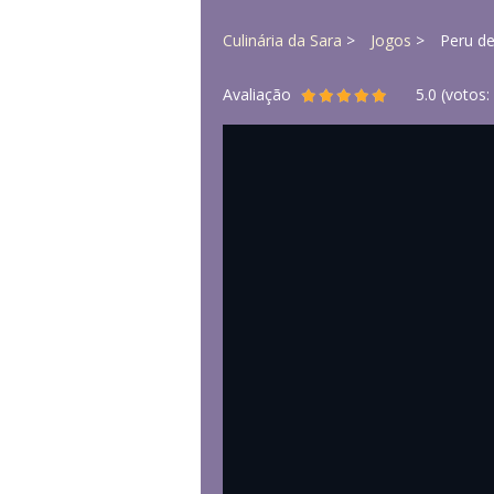
Culinária da Sara
Jogos
Peru de
Avaliação
5.0
(votos: