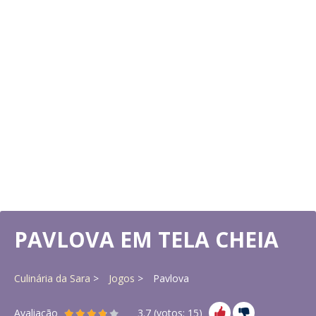
PAVLOVA EM TELA CHEIA
Culinária da Sara
Jogos
Pavlova
Avaliação
3.7
(votos:
15
)