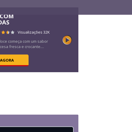
 COM
DAS
Visualizações 32K
doce começa com um sabor
cesa fresca e crocante....
 AGORA