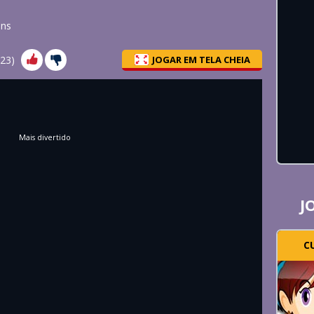
ns
23
)
JOGAR EM TELA CHEIA
Mais divertido
J
C