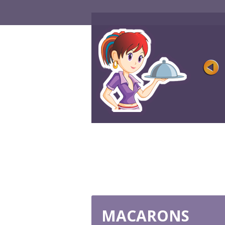
CAÇAROLA DE
RATATOUILLE
Avaliação
Visualizações 
Ratatouille fresco, suculento e colorido 
dos pratos mais populares ...
JOGUE AGORA
MACARONS