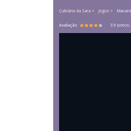
Culinária da Sara
Jogos
Macaro
Avaliação
3.9
(votos: