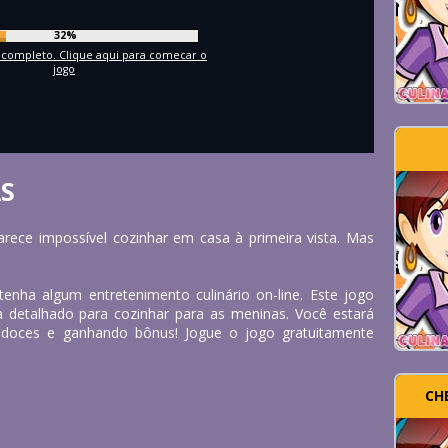
35%
completo. Clique aqui para comecar o
jogo
AS
arece impossível cozinhar em casa à primeira vista. Mas
tenha algum entretenimento culinário on-line. Este jogo
 detalhado para cozinhar para as meninas. Você estará
 doces e ganhando bônus! Jogue o jogo gratuitamente
CH