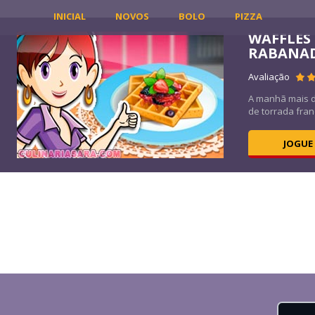
INICIAL
NOVOS
BOLO
PIZZA
WAFFLES
RABANA
40K
Avaliação
é um
A manhã mais 
de torrada fran
JOGUE