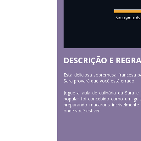
Carregamento 
DESCRIÇÃO E REGR
Esta deliciosa sobremesa francesa p
Sara provará que você está errado.
Jogue a aula de culinária da Sara e 
popular foi concebido como um guia
preparando macarons incrivelmente
onde você estiver.