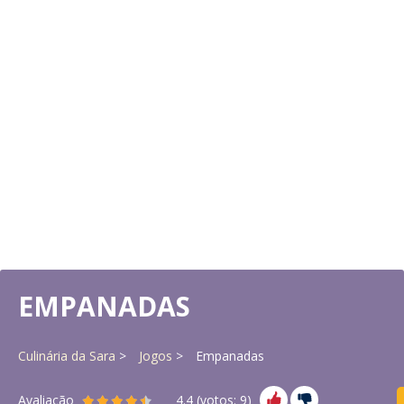
EMPANADAS
Culinária da Sara
Jogos
Empanadas
Avaliação
4.4
(votos:
9
)