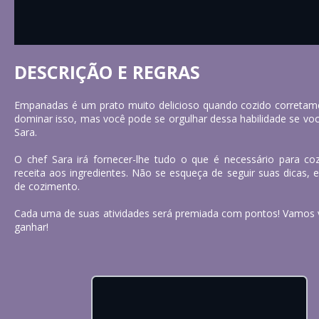
DESCRIÇÃO E REGRAS
Empanadas é um prato muito delicioso quando cozido corret
dominar isso, mas você pode se orgulhar dessa habilidade se você
Sara.
O chef Sara irá fornecer-lhe tudo o que é necessário para co
receita aos ingredientes. Não se esqueça de seguir suas dicas, 
de cozimento.
Cada uma de suas atividades será premiada com pontos! Vamos 
ganhar!