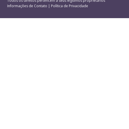
Todos os direitos pertencem a seus legítimos proprietários
Informações de Contato
|
Política de Privacidade