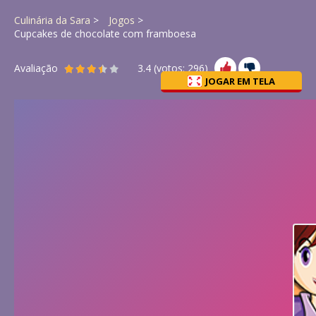
Culinária da Sara
Jogos
Cupcakes de chocolate com framboesa
Avaliação
3.4
(votos:
296
)
JOGAR EM TELA